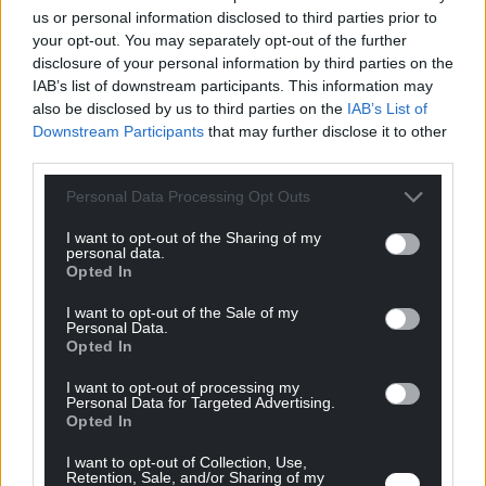
Triebwerks-/Motorteilen
us or personal information disclosed to third parties prior to
your opt-out. You may separately opt-out of the further
disclosure of your personal information by third parties on the
IAB’s list of downstream participants. This information may
also be disclosed by us to third parties on the
IAB’s List of
Downstream Participants
that may further disclose it to other
third parties.
Personal Data Processing Opt Outs
Wir bieten Mehrwert
I want to opt-out of the Sharing of my
personal data.
Bmax ist der ideale Partner, wenn es darum geht, Ihre
Opted In
Kosten zu senken, die Durchlaufzeiten zu verkürzen, die
Ausschussquote zu minimieren sowie die Sicherheit und
I want to opt-out of the Sale of my
den Gesundheitsschutz zu verbessern, indem langwierige
Personal Data.
und wiederholte manuelle Nacharbeiten entfallen.
Opted In
I want to opt-out of processing my
Personal Data for Targeted Advertising.
Opted In
I want to opt-out of Collection, Use,
Retention, Sale, and/or Sharing of my