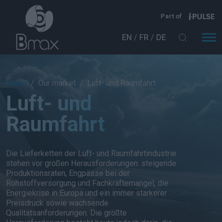
Direkt zum Inhalt
Part of
EN
FR
DE
Breadcrumb
Home
Our market
Luft- und Raumfahrt
Luft- und
Raumfahrt
Die Lieferketten der Luft- und Raumfahrtindustrie
stehen vor großen Herausforderungen: steigende
Produktionsraten, Engpässe bei der
Rohstoffversorgung und Fachkräftemangel, die
Energiekrise in Europa und ein immer stärkerer
Preisdruck sowie wachsende
Qualitätsanforderungen. Die größte