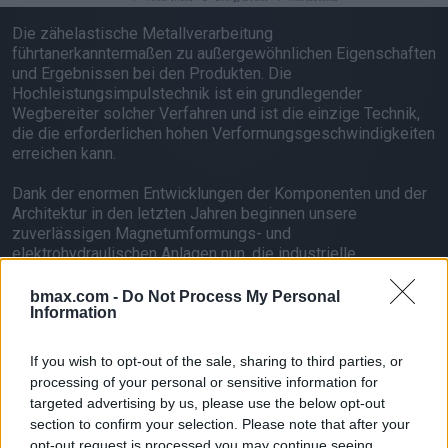
Die zähelastische Metallverarbeitung
führtanerkanntermaßen zu außergewöhnlichen Eigenschaften
und Ergebnissen bei den Produkten. Die
Hochleistungsimpulstechnik ist ein grundlegender
Wegbereiter solcher Verfahren und ist die einzige Technik,
die die erforderlichen hohen Verformungsgeschwindigkeiten
erreichen kann.
Dank der enormen Entwicklungen der Komponenten und der
Architektur in den letzten Jahren beginnen unsere
zuverlässigen Magnetumformungs- und
elektrohydraulischen Anlagen nun, die industrielle
Metallverarbeitung zu verändern - mit riesigen Vorteilen für
Hersteller, Kunden und die Umwelt.
bmax.com -
Do Not Process My Personal
Information
If you wish to opt-out of the sale, sharing to third parties, or
processing of your personal or sensitive information for
targeted advertising by us, please use the below opt-out
section to confirm your selection. Please note that after your
opt-out request is processed you may continue seeing