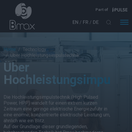
Direkt zum Inhalt
Part of
EN
FR
DE
Breadcrumb
Home
Technology
Über Hochleistungsimpulstechnik
Über
Hochleistungsimpulste
Die Hochleistungsimpulstechnik (High Pulsed
Power, HPP) wandelt für einen extrem kurzen
Zeitraum eine geringe elektrische Energiezufuhr in
eine enorme, konzentrierte elektrische Leistung um,
ähnlich wie ein Blitz.
Auf der Grundlage dieser grundlegenden,