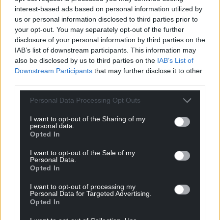
Über die Technik
interest-based ads based on personal information utilized by
us or personal information disclosed to third parties prior to
Magnetumformungsanlagen (MPF)
your opt-out. You may separately opt-out of the further
disclosure of your personal information by third parties on the
Hier werden elektrische Impulse verwendet, um gepulste,
IAB’s list of downstream participants. This information may
starke Magnetfelder zu erzeugen, die genutzt werden, um
Metallteile auf Geschwindigkeiten von bis zu 500 Metern
also be disclosed by us to third parties on the
IAB’s List of
pro Sekunde zu beschleunigen. Bei solchen
Downstream Participants
that may further disclose it to other
Geschwindigkeiten geht das Metall in einen zähelastischen
third parties.
Zustand über, in dem es ein flüssigkeitsähnliches Verhalten
annimmt. Dies ermöglicht hochpräzises Schweißen (MPW),
Personal Data Processing Opt Outs
Crimpen (MPC) oder Umformen (MPF) mit zahlreichen
I want to opt-out of the Sharing of my
Vorteilen gegenüber herkömmlichen Verfahren.
personal data.
Opted In
Elektrohydraulische Umformanlagen (EHF)
I want to opt-out of the Sale of my
Gepulste Energie wird dazu genutzt, starke Schockwellen in
Personal Data.
einer flüssigen Umgebung zu erzeugen. Diese Schockwellen
Opted In
werden verwendet, um Metalle bei hohen Geschwindigkeiten
für elektrohydraulische Umformanwendungen zu pressen.
I want to opt-out of processing my
Personal Data for Targeted Advertising.
Opted In