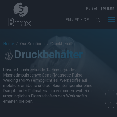
Direkt zum Inhalt
Part of
EN
FR
DE
Breadcrumb
Home
Our Solutions
Druckbehälter
Druckbehälter
Unsere bahnbrechende Technologie des
Magnetimpulsschweißens (Magnetic Pulse
Welding (MPW) ermöglicht es, Werkstoffe auf
molekularer Ebene und bei Raumtemperatur ohne
Dämpfe oder Füllmaterial zu verbinden, wobei die
ursprünglichen Eigenschaften des Werkstoffs
erhalten bleiben.