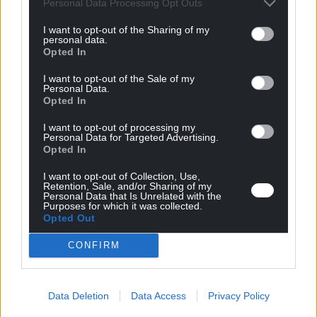
Personal Data Processing Opt Outs
Inertgas und viele andere Verbrauchsmaterialien
I want to opt-out of the Sharing of my
erforderlich
personal data.
Opted In
I want to opt-out of the Sale of my
Personal Data.
Opted In
Schweißqualität und -optik
I want to opt-out of processing my
Hervorragende Qualität, sehr ästhetisch, keine
Personal Data for Targeted Advertising.
Verformung der Verbindung
Opted In
I want to opt-out of Collection, Use,
Verformung und Verzerrung der Verbindung aufgrund von
Retention, Sale, and/or Sharing of my
Hitze und Restspannung
Personal Data that Is Unrelated with the
Purposes for which it was collected.
Opted Out
CONFIRM
Data Deletion
Data Access
Privacy Policy